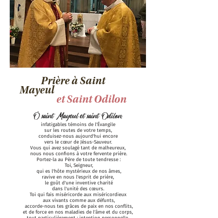
Prière à Saint
Mayeul
et Saint Odilon
Ô saint Mayeul et saint Odilon,
infatigables témoins de l’Évangile
sur les routes de votre temps,
conduisez-nous aujourd'hui encore
vers le cœur de Jésus-Sauveur.
Vous qui avez soulagé tant de malheureux,
nous nous confions à votre fervente prière.
Portez-la au Père de toute tendresse :
Toi, Seigneur,
qui es l'hôte mystérieux de nos âmes,
ravive en nous l'esprit de prière,
le goût d'une inventive charité
dans l'unité des cœurs.
Toi qui fais miséricorde aux miséricordieux
aux vivants comme aux défunts,
accorde-nous tes grâces de paix en nos conflits,
et de force en nos maladies de l'âme et du corps,