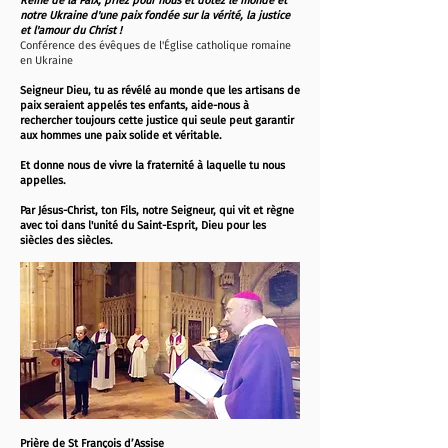
Reine de la Paix, priez pour nous et dotez le monde et
notre Ukraine d'une paix fondée sur la vérité, la justice
et l'amour du Christ !
Conférence des évêques de l'Église catholique romaine
en Ukraine
Seigneur Dieu, tu as révélé au monde que les artisans de
paix seraient appelés tes enfants, aide-nous à
rechercher toujours cette justice qui seule peut garantir
aux hommes une paix solide et véritable.
Et donne nous de vivre la fraternité à laquelle tu nous
appelles.
Par Jésus-Christ, ton Fils, notre Seigneur, qui vit et règne
avec toi dans l'unité du Saint-Esprit, Dieu pour les
siècles des siècles.
Prière de St François d’Assise