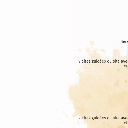
Bére
Visites guidées du site av
et
Visites guidées du site av
et