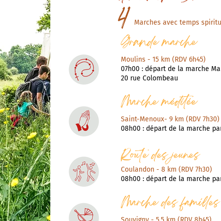
4
Marches avec temps spiritu
Grande marche
Moulins - 15 km (RDV 6h45)
07h00 : départ de la marche Ma
20 rue Colombeau
Marche méditée
​Saint-Menoux- 9 km (RDV 7h30)
08h00 : départ de la marche par
Route des jeunes
​Coulandon - 8 km (RDV 7h30)
08h00 : départ de la marche par
Marche des familles
​Souvigny
- 5,5 km (RDV 8h45)