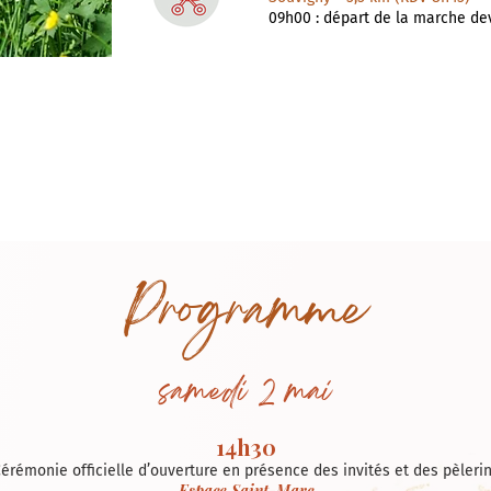
09h00 : départ de la marche de
ac
 de bien vouloir respecter le parcours balisé des marches, les mineur
Programme
samedi 2 mai
14h30
érémonie officielle d’ouverture en présence des invités et des pèleri
Espace Saint-Marc