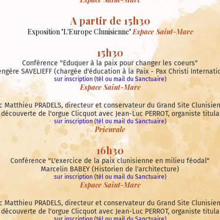
A partir de 15h30
Exposition "L'Europe Clunisienne"
Espace Saint-Marc
15h30
Conférence "Eduquer à la paix pour changer les coeurs"
ngère SAVELIEFF (chargée d'éducation à la Paix - Pax Christi Internati
sur inscription (tél ou mail du Sanctuaire)
Espace Saint-Marc
ec Matthieu PRADELS, directeur et conservateur du Grand Site Clunisie
 découverte de l'orgue Clicquot avec Jean-Luc PERROT, organiste titula
sur inscription (tél ou mail du Sanctuaire)
Prieurale
16h30
Conférence "L'exercice de la paix clunisienne en milieu féodal"
Marcelin BABEY (Historien de l'architecture)
sur inscription (tél ou mail du Sanctuaire)
Espace Saint-Marc
ec Matthieu PRADELS, directeur et conservateur du Grand Site Clunisie
 découverte de l'orgue Clicquot avec Jean-Luc PERROT, organiste titula
sur inscription (tél ou mail du Sanctuaire)