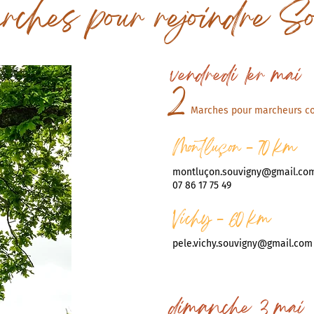
rches pour rejoindre S
vendredi 1er mai
2
Marches pour marcheurs co
Montluçon - 70 km
montluç
on.souvigny@gmail.co
07 86 17 75 49
Vichy - 60 km
pele.vichy.souvigny@gmail.com
dimanche 3 mai