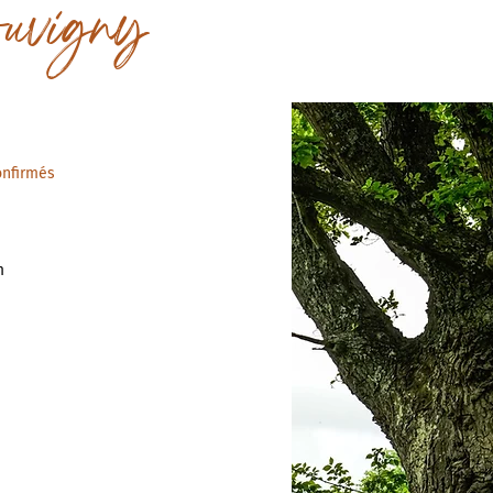
ouvigny
nfirmés
m