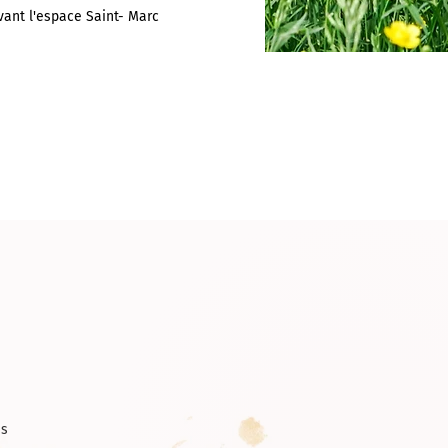
vant l'espace Saint- Marc
compagnée des reliques
s doivent être accompagnés.
ns